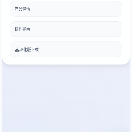
产品详情
操作指南
汉化版下载