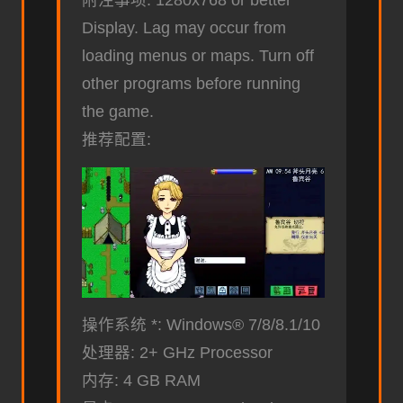
附注事项: 1280x768 or better
Display. Lag may occur from
loading menus or maps. Turn off
other programs before running
the game.
推荐配置:
操作系统 *: Windows® 7/8/8.1/10
处理器: 2+ GHz Processor
内存: 4 GB RAM