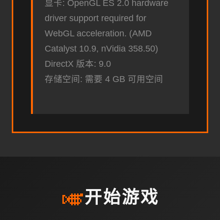
显卡: OpenGL ES 2.0 hardware
driver support required for
WebGL acceleration. (AMD
Catalyst 10.9, nVidia 358.50)
DirectX 版本: 9.0
存储空间: 需要 4 GB 可用空间
🎺
开始游戏