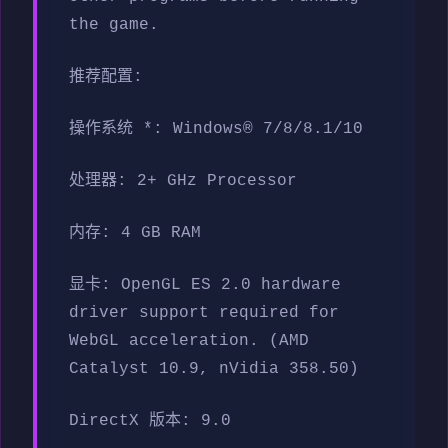
the game.
推荐配置:
操作系统 *: Windows® 7/8/8.1/10
处理器: 2+ GHz Processor
内存: 4 GB RAM
显卡: OpenGL ES 2.0 hardware
driver support required for
WebGL acceleration. (AMD
Catalyst 10.9, nVidia 358.50)
DirectX 版本: 9.0