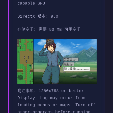
capable GPU
DirectX 版本: 9.0
存储空间: 需要 50 MB 可用空间
附注事项: 1280x768 or better
Display. Lag may occur from
loading menus or maps. Turn off
other programs before running