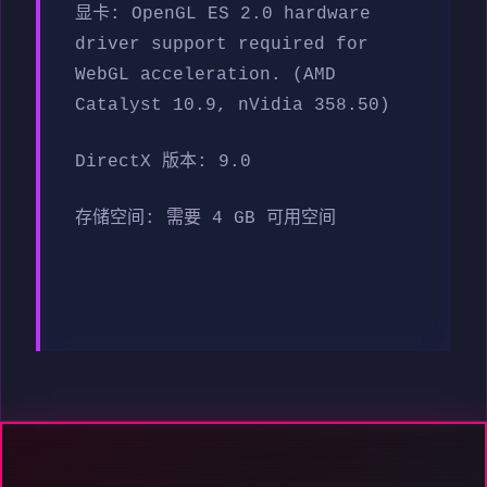
显卡: OpenGL ES 2.0 hardware
driver support required for
WebGL acceleration. (AMD
Catalyst 10.9, nVidia 358.50)
DirectX 版本: 9.0
存储空间: 需要 4 GB 可用空间