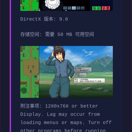
DirectX 版本: 9.0
存储空间: 需要 50 MB 可用空间
附注事项: 1280x768 or better
Display. Lag may occur from
loading menus or maps. Turn off
other programs before running